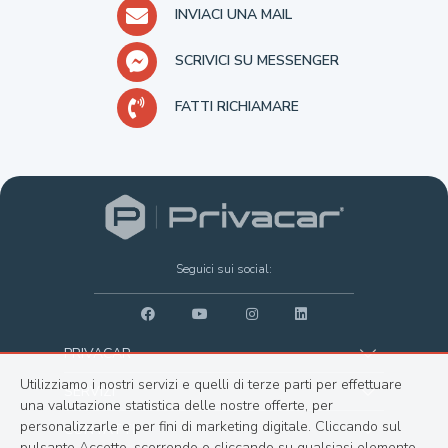
INVIACI UNA MAIL
SCRIVICI SU MESSENGER
FATTI RICHIAMARE
Seguici sui social:
PRIVACAR
Utilizziamo i nostri servizi e quelli di terze parti per effettuare
Vendi
SERVIZI
una valutazione statistica delle nostre offerte, per
Compra
Finanziamento
personalizzarle e per fini di marketing digitale. Cliccando sul
CONTATTI
pulsante Accetto, scorrendo o cliccando su qualsiasi elemento