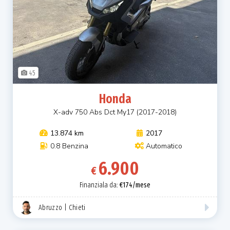
45
Honda
X-adv 750 Abs Dct My17 (2017-2018)
13.874 km
2017
0.8 Benzina
Automatico
6.900
€
Finanziala da:
€174/mese
Abruzzo | Chieti