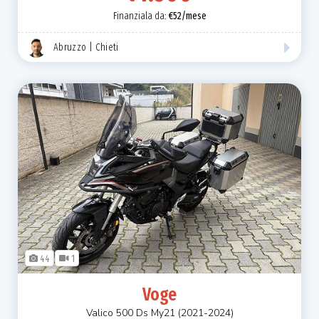
Finanziala da:
€52/mese
Abruzzo | Chieti
44
1
Voge
Valico 500 Ds My21 (2021-2024)