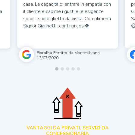
casa. La capacità di entrare in empatia con
pr
a
il cliente e capirne i gusti e le esigenze
G
sono il suo biglietto da visita! Complimenti
S
Signor Giannetti...continui cosi🍀
😅
Fioralba Ferritto
Montesilvano
13/07/2020
VANTAGGI DA PRIVATI, SERVIZI DA
CONCESSIONARIA