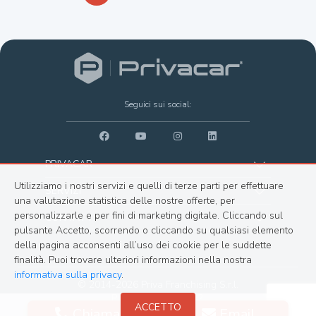
Seguici sui social:
PRIVACAR
Utilizziamo i nostri servizi e quelli di terze parti per effettuare
Vendi
SERVIZI
una valutazione statistica delle nostre offerte, per
Compra
Finanziamento
personalizzarle e per fini di marketing digitale. Cliccando sul
CONTATTI
pulsante Accetto, scorrendo o cliccando su qualsiasi elemento
Parco moto
Garanzia
Lista agenzie
della pagina acconsenti all’uso dei cookie per le suddette
Suggerimenti
finalità. Puoi trovare ulteriori informazioni nella nostra
Trasporto
Segnalazioni
informativa sulla privacy
.
Stato d'uso
Noleggio
© 2014-2026 Priva Franchising S.r.l.
About
-
P. IVA: 02371030442.
Franchising
ACCETTO
Permuta
Chiama
Email
-
Privacy
All right reserved -
Made in Italy