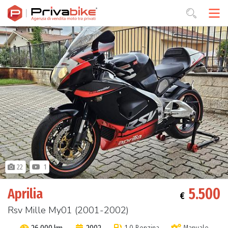
22
1
5.500
Aprilia
€
Rsv Mille My01 (2001-2002)