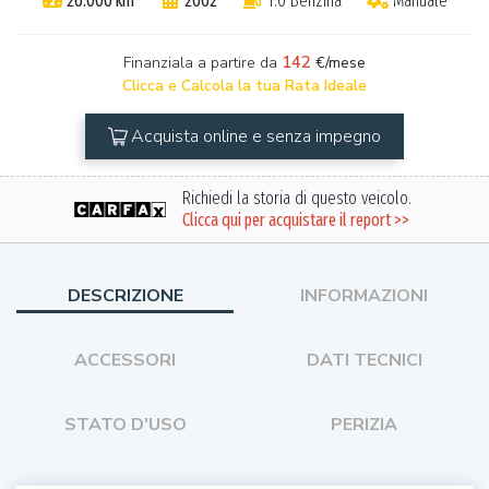
26.000 km
2002
1.0 Benzina
Manuale
142
Finanziala a partire da
€/mese
Clicca e Calcola la tua Rata Ideale
Acquista online e senza impegno
Richiedi la storia di questo veicolo.
Clicca qui per acquistare il report >>
DESCRIZIONE
INFORMAZIONI
ACCESSORI
DATI TECNICI
STATO D'USO
PERIZIA