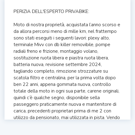
PERIZIA DELL'ESPERTO PRIVABIKE:
Moto di nostra proprietà, acquistata l’anno scorso e
da allora percorsi meno di mille km, nel frattempo
sono stati eseguiti i seguenti lavori: plexy alto,
terminale Mivv con db killer removibile, pompe
radiali freno e frizione, montaggio volano,
sostituzione ruota libera e piastra ruota libera,
batteria nuova, revisione settembre 2024,
tagliando completo, rimozione strozzature su
scatola filtro e centralina, per la prima volta dopo
ben 22 anni, appena gommata nuova, controllo
totale della moto in ogni sua parte, carene originali,
quindi c’è qualche segno, disponibile sella
passeggero praticamente nuova e mantenitore di
carica, precedenti proprietari prima di me 2 con
utilizzo da pensionato, mai utilizzata in pista. Vendo
a dir poco a malincuore e solo ed esclusivamente
per cambio progetto, il prezzo è quello, altrimenti la